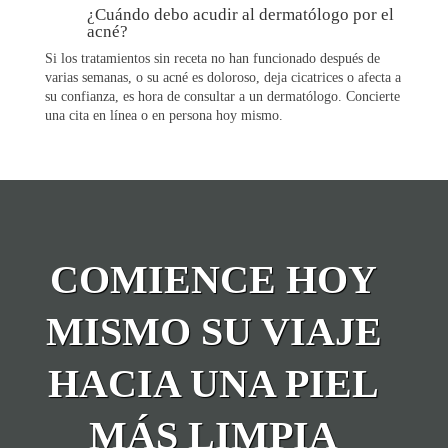
¿Cuándo debo acudir al dermatólogo por el
acné?
Si los tratamientos sin receta no han funcionado después de
varias semanas, o su acné es doloroso, deja cicatrices o afecta a
su confianza, es hora de consultar a un dermatólogo. Concierte
una cita en línea o en persona hoy mismo.
COMIENCE HOY
MISMO SU VIAJE
HACIA UNA PIEL
MÁS LIMPIA