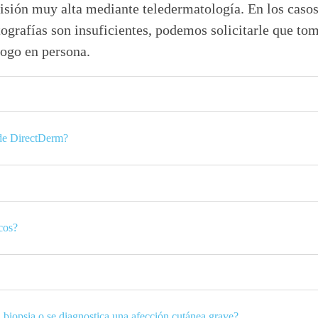
isión muy alta mediante teledermatología. En los casos
ografías son insuficientes, podemos solicitarle que tom
logo en persona.
 de DirectDerm?
icos?
 biopsia o se diagnostica una afección cutánea grave?