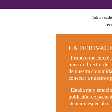
Iniciar sesi
Pre
LA DERIVACI
"Primero me enteré 
nuestro director de 
de nuestra comunidad
conectar a nuestros p
"Estaba muy emociona
población de pacient
atención especializa