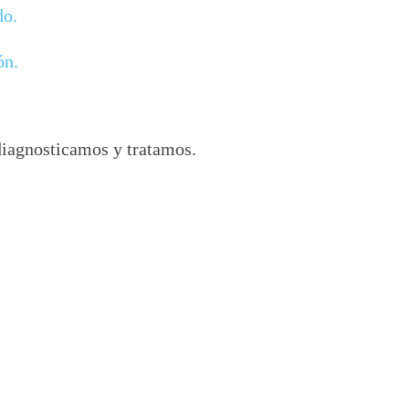
do.
ón.
iagnosticamos y tratamos.
Preguntas frecuentes sobre proveedores