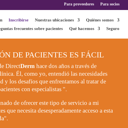
Para proveedores
Para socios
ón
Inscribirse
Nuestras ubicaciones
Quiénes somos
guntas frecuentes sobre pacientes
Qué hacemos
Seguro
ÓN DE PACIENTES ES FÁCIL
de Direct
Derm
hace dos años a través de
clínica. Él, como yo, entendió las necesidades
 y los desafíos que enfrentamos al tratar de
acientes con especialistas ".
do de ofrecer este tipo de servicio a mi
es que necesita desesperadamente acceso a esta
da".