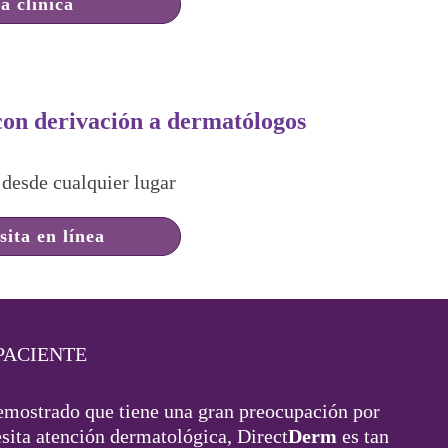
a clínica
con derivación a dermatólogos
 desde cualquier lugar
sita en línea
PACIENTE
mostrado que tiene una gran preocupación por
esita atención dermatológica, Direct
Derm
es tan